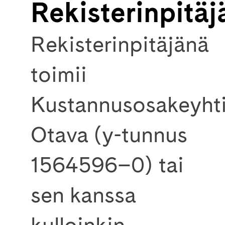
Rekisterinpitäj
Rekisterinpitäjänä
toimii
Kustannusosakeyht
Otava (y-tunnus
1564596–0) tai
sen kanssa
kulloinkin