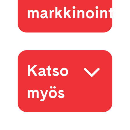
markkinointi
Katso
myös