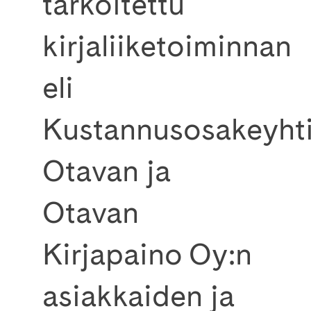
tarkoitettu
kirjaliiketoiminnan
eli
Kustannusosakeyht
Otavan ja
Otavan
Kirjapaino Oy:n
asiakkaiden ja