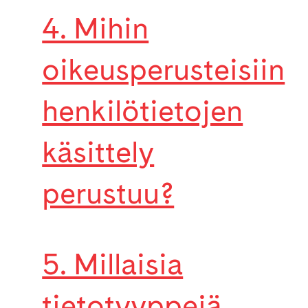
4. Mihin
oikeusperusteisiin
henkilötietojen
käsittely
perustuu?
5. Millaisia
tietotyyppejä