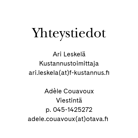
Yhteystiedot
Ari Leskelä
Kustannustoimittaja
ari.leskela(at)f-kustannus.fi
Adèle Couavoux
Viestintä
p. 045-1425272
adele.couavoux(at)otava.fi