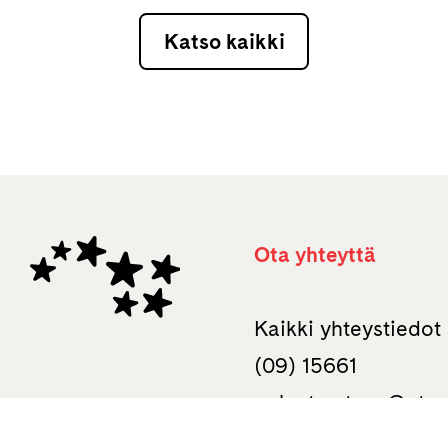
Katso kaikki
Ota yhteyttä
Kaikki yhteystiedo
(09) 15661
palaute.otava­@otav