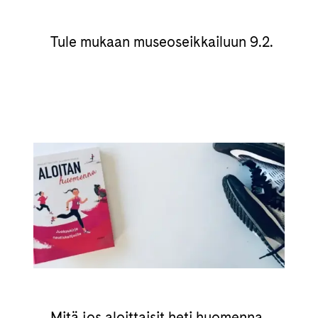
Tule mukaan museoseikkailuun 9.2.
Mitä jos aloittaisit heti huomenna