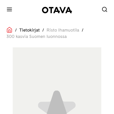
/
Tietokirjat
/
Risto Ihamuotila
/
300 kasvia Suomen luonnossa