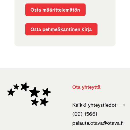
Osta määrittelemätön
Osta pehmeäkantinen kirja
Ota yhteyttä
Kaikki yhteystiedot ⟶
(09) 15661
palaute.otava­@otava.fi