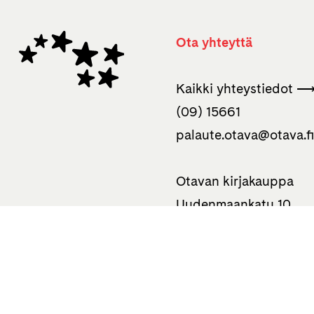
Ota yhteyttä
Kaikki yhteystiedot 
(09) 15661
palaute.otava­@otava.f
Otavan kirjakauppa
Uudenmaankatu 10
00120 Helsinki
050 310 0586