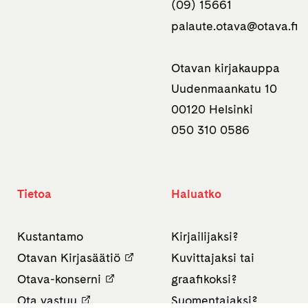
(09) 15661
palaute.otava­@otava.fi
Otavan kirjakauppa
Uudenmaankatu 10
00120 Helsinki
050 310 0586
Tietoa
Haluatko
Kustantamo
Kirjailijaksi?
Otavan Kirjasäätiö
Kuvittajaksi tai
Otava-konserni
graafikoksi?
Ota vastuu
Suomentajaksi?