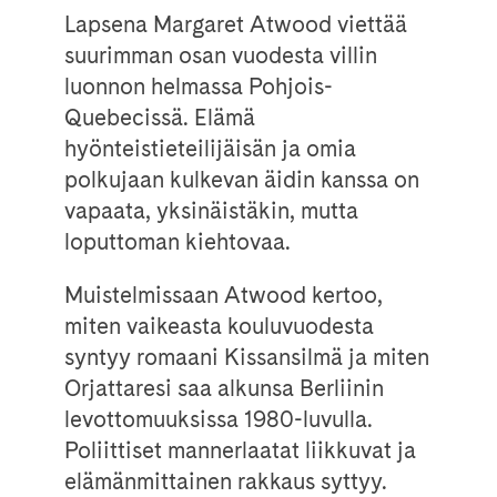
Lapsena Margaret Atwood viettää
suurimman osan vuodesta villin
luonnon helmassa Pohjois-
Quebecissä. Elämä
hyönteistieteilijäisän ja omia
polkujaan kulkevan äidin kanssa on
vapaata, yksinäistäkin, mutta
loputtoman kiehtovaa.
Muistelmissaan Atwood kertoo,
miten vaikeasta kouluvuodesta
syntyy romaani Kissansilmä ja miten
Orjattaresi saa alkunsa Berliinin
levottomuuksissa 1980-luvulla.
Poliittiset mannerlaatat liikkuvat ja
elämänmittainen rakkaus syttyy.