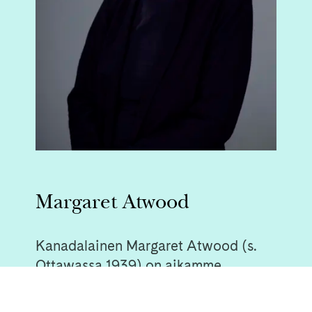
Margaret Atwood
Kanadalainen Margaret Atwood (s.
Ottawassa 1939) on aikamme
merkittävimpiä kirjailijoita,
taiturillinen sanankäyttäjä ja