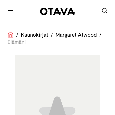
/
Kaunokirjat
/
Margaret Atwood
/
Elämäni