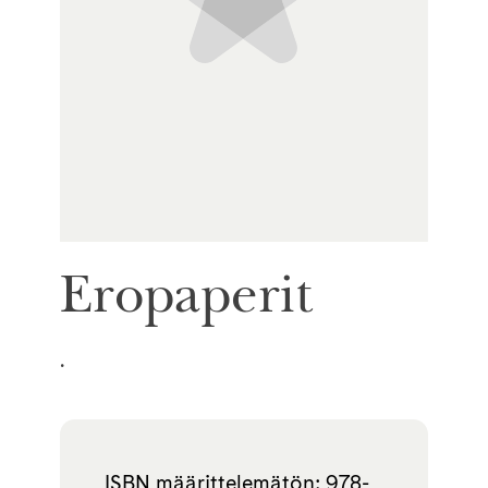
Eropaperit
.
ISBN määrittelemätön: 978-