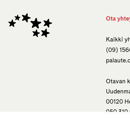
Ota yhte
Kaikki y
(09) 156
palaute.
Otavan k
Uudenma
00120 He
050 310