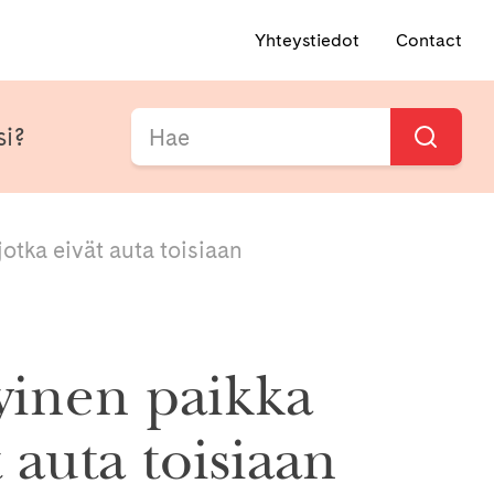
Yhteystiedot
Contact
si?
jotka eivät auta toisiaan
tyinen paikka
t auta toisiaan