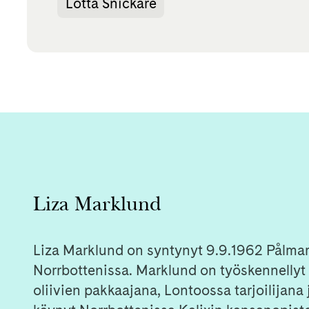
Lotta Snickare
Liza Marklund
Liza Marklund on syntynyt 9.9.1962 Pålmark
Norrbottenissa. Marklund on työskennellyt 
oliivien pakkaajana, Lontoossa tarjoilijana