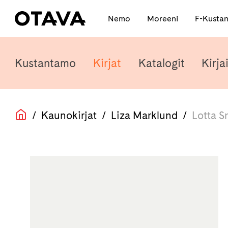
Nemo
Moreeni
F-Kusta
Kustantamo
Kirjat
Katalogit
Kirjai
/
Kaunokirjat
/
Liza Marklund
/
Lotta S