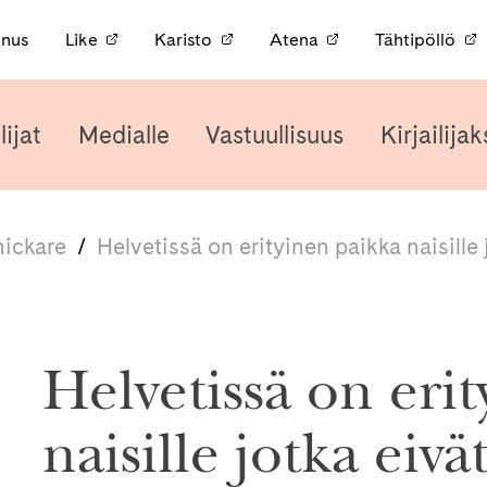
nnus
Like
Karisto
Atena
Tähtipöllö
lijat
Medialle
Vastuullisuus
Kirjailijak
nickare
/
Helvetissä on erityinen paikka naisille 
Helvetissä on eri
naisille jotka eivä