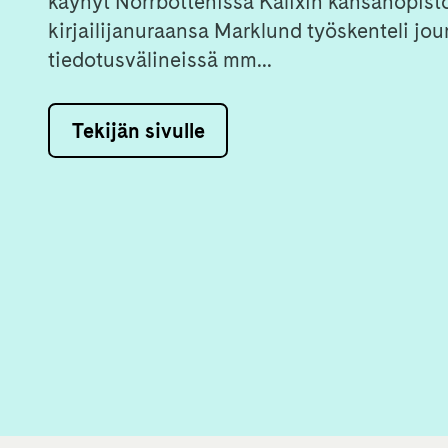
käynyt Norrbottenissa Kalixin kansanopisto
kirjailijanuraansa Marklund työskenteli jour
tiedotusvälineissä mm...
Tekijän sivulle