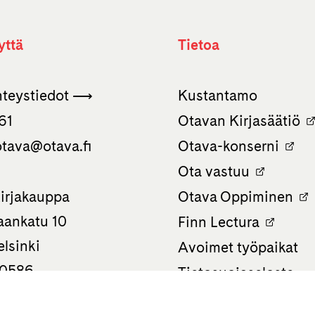
yttä
Tietoa
hteystiedot ⟶
Kustantamo
61
Otavan Kirjasäätiö
otava­@otava.fi
Otava-konserni
Ota vastuu
irjakauppa
Otava Oppiminen
ankatu 10
Finn Lectura
lsinki
Avoimet työpaikat
 0586
Tietosuojaseloste
Saavutettavuusselos