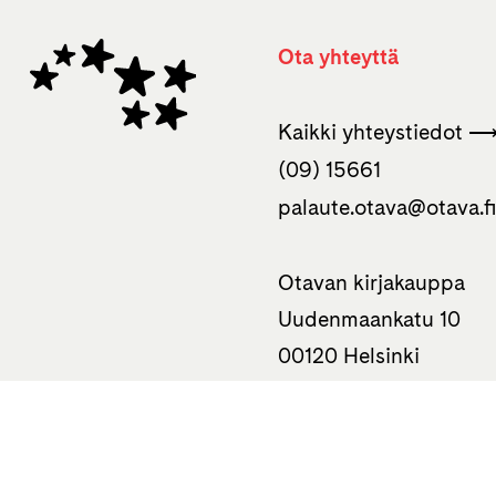
Ota yhteyttä
Kaikki yhteystiedot 
(09) 15661
palaute.otava­@otava.f
Otavan kirjakauppa
Uudenmaankatu 10
00120 Helsinki
050 310 0586