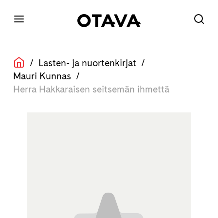
/
Lasten- ja nuortenkirjat
/
Mauri Kunnas
/
Herra Hakkaraisen seitsemän ihmettä