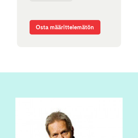
Osta määrittelemätön