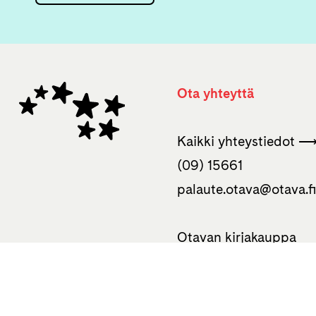
Ota yhteyttä
Kaikki yhteystiedot 
(09) 15661
palaute.otava­@otava.f
Otavan kirjakauppa
Uudenmaankatu 10
00120 Helsinki
050 310 0586