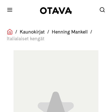
/
Kaunokirjat
/
Henning Mankell
/
Italialaiset kengät