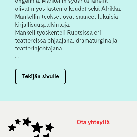
ongelmia. Mankellin sydäntä lähellä
olivat myös lasten oikeudet sekä Afrikka.
Mankellin teokset ovat saaneet lukuisia
kirjallisuuspalkintoja.
Mankell työskenteli Ruotsissa eri
teattereissa ohjaajana, dramaturgina ja
teatterinjohtajana
...
Tekijän sivulle
Ota yhteyttä