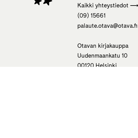
Kaikki yhteystiedot 
(09) 15661
palaute.otava­@otava.fi
Otavan kirjakauppa
Uudenmaankatu 10
00120 Helsinki
050 310 0586
Tietoa
Haluatko
Kustantamo
Kirjailijaksi?
Otavan Kirjasäätiö
Kuvittajaksi tai