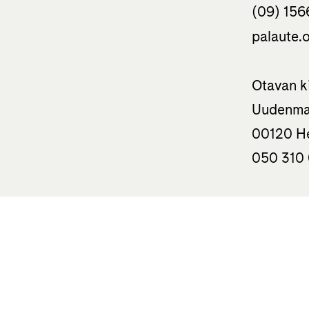
(09) 156
palaute.o
Otavan k
Uudenma
00120 He
050 310