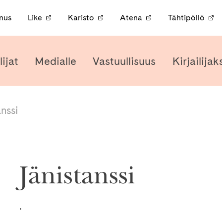
nnus
Like
Karisto
Atena
Tähtipöllö
lijat
Medialle
Vastuullisuus
Kirjailijak
anssi
Jänistanssi
.