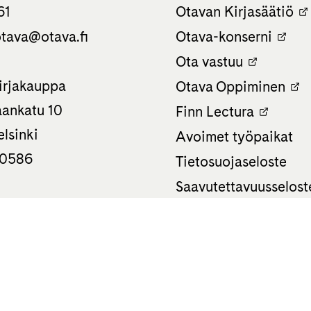
61
Otavan Kirjasäätiö
tava­@otava.fi
Otava-konserni
Ota vastuu
irjakauppa
Otava Oppiminen
ankatu 10
Finn Lectura
lsinki
Avoimet työpaikat
 0586
Tietosuojaseloste
Saavutettavuusselost
Evästeasetukset