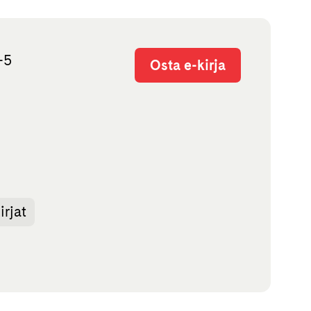
-5
Osta e-kirja
rjat