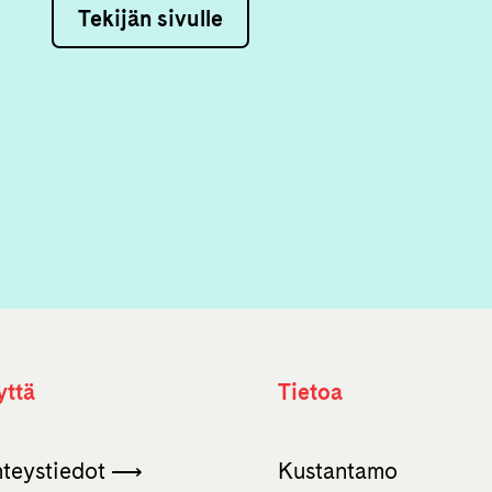
Tekijän sivulle
yttä
Tietoa
hteystiedot ⟶
Kustantamo