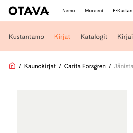
Nemo
Moreeni
F-Kusta
Kustantamo
Kirjat
Katalogit
Kirjai
/
Kaunokirjat
/
Carita Forsgren
/
Jänist