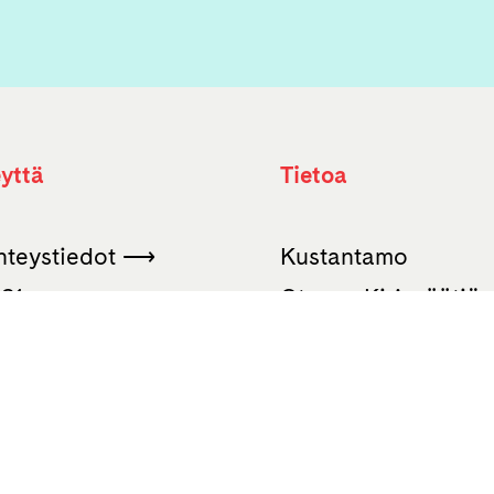
yttä
Tietoa
yhteystiedot ⟶
Kustantamo
661
Otavan Kirjasäätiö
otava­@otava.fi
Otava-konserni
Ota vastuu
kirjakauppa
Otava Oppiminen
ankatu 10
Finn Lectura