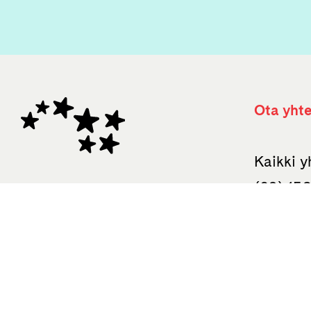
Ota yhte
Kaikki 
(09) 15
palaute.
Otavan 
Uudenma