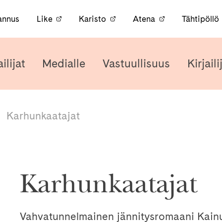
annus
Like
Karisto
Atena
Tähtipöllö
ailijat
Medialle
Vastuullisuus
Kirjail
/
Karhunkaatajat
Karhunkaatajat
Vahvatunnelmainen jännitysromaani Kainu