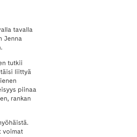
lla tavalla
en Jenna
.
n tutkii
äisi liittyä
pienen
isyys piinaa
en, rankan
myöhäistä.
t voimat