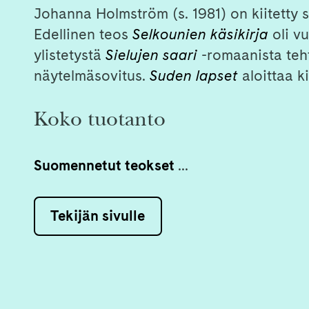
Johanna Holmström (s. 1981) on kiitetty s
Edellinen teos
Selkounien käsikirja
oli v
ylistetystä
Sielujen saari
-romaanista teh
näytelmäsovitus.
Suden lapset
aloittaa k
Koko tuotanto
Suomennetut teokset
...
Tekijän sivulle