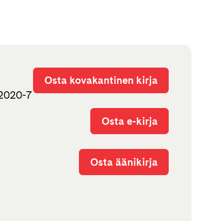
Osta kovakantinen kirja
52020-7
Osta e-kirja
Osta äänikirja