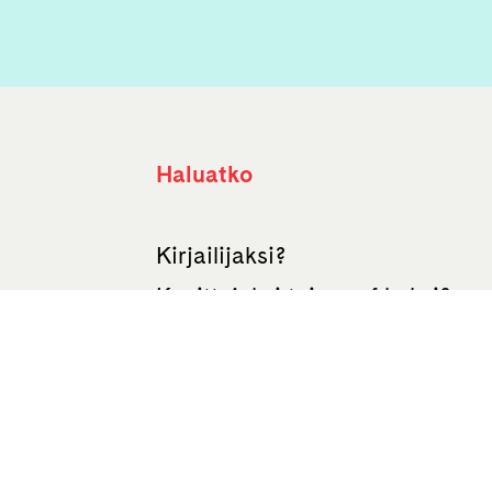
Haluatko
Kirjailijaksi?
Kuvittajaksi tai graafikoksi?
Suomentajaksi?
Oppikirjailijaksi?