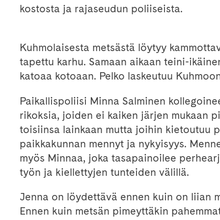
kostosta ja rajaseudun poliiseista.
Kuhmolaisesta metsästä löytyy kammottava
tapettu karhu. Samaan aikaan teini-ikäin
katoaa kotoaan. Pelko laskeutuu Kuhmoon
Paikallispoliisi Minna Salminen kollegoinee
rikoksia, joiden ei kaiken järjen mukaan pit
toisiinsa lainkaan mutta joihin kietoutuu 
paikkakunnan mennyt ja nykyisyys. Menne
myös Minnaa, joka tasapainoilee perhearj
työn ja kiellettyjen tunteiden välillä.
Jenna on löydettävä ennen kuin on liian 
Ennen kuin metsän pimeyttäkin pahemma