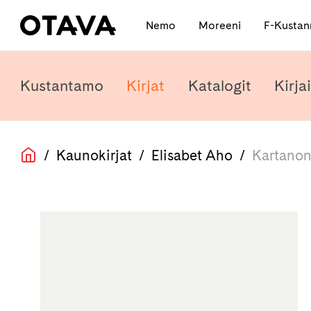
Nemo
Moreeni
F-Kusta
Kustantamo
Kirjat
Katalogit
Kirjai
/
Kaunokirjat
/
Elisabet Aho
/
Kartanon 