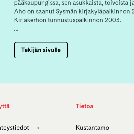
pääkaupungissa, sen asukkaista, toiveista ja
Aho on saanut Sysmän kirjakyläpalkinnon 
Kirjakerhon tunnustuspalkinnon 2003.
...
Tekijän sivulle
yttä
Tietoa
hteystiedot ⟶
Kustantamo