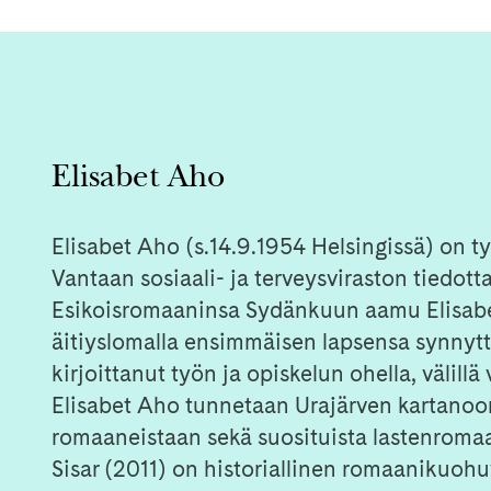
Elisabet Aho
Elisabet Aho (s.14.9.1954 Helsingissä) on t
Vantaan sosiaali- ja terveysviraston tiedott
Esikoisromaaninsa Sydänkuun aamu Elisabet
äitiyslomalla ensimmäisen lapsensa synnyt
kirjoittanut työn ja opiskelun ohella, välillä
Elisabet Aho tunnetaan Urajärven kartanoon s
romaaneistaan sekä suosituista lastenroma
Sisar (2011) on historiallinen romaanikuohu