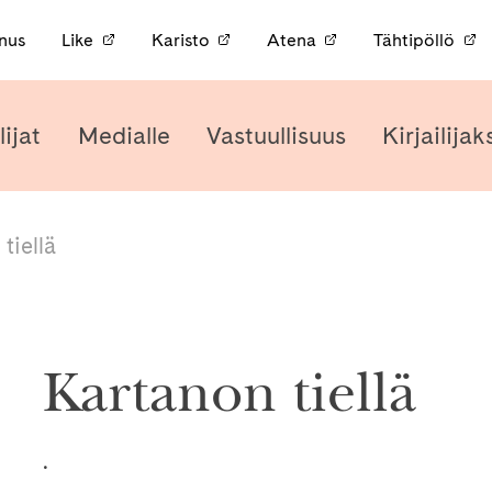
nnus
Like
Karisto
Atena
Tähtipöllö
lijat
Medialle
Vastuullisuus
Kirjailijak
tiellä
Kartanon tiellä
.