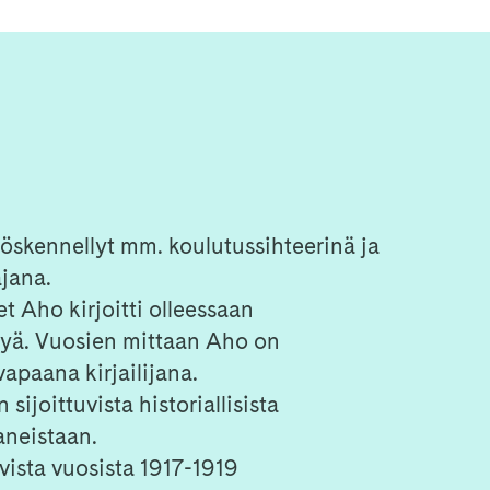
yöskennellyt mm. koulutussihteerinä ja
ajana.
 Aho kirjoitti olleessaan
tyä. Vuosien mittaan Aho on
 vapaana kirjailijana.
ijoittuvista historiallisista
aneistaan.
vista vuosista 1917-1919