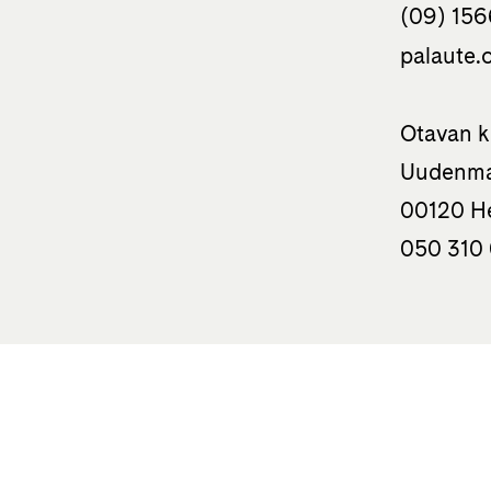
(09) 156
palaute.o
Otavan k
Uudenma
00120 He
050 310