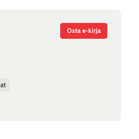
Osta e-kirja
at