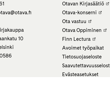
61
Otavan Kirjasäätiö
tava­@otava.fi
Otava-konserni
Ota vastuu
irjakauppa
Otava Oppiminen
ankatu 10
Finn Lectura
lsinki
Avoimet työpaikat
 0586
Tietosuojaseloste
Saavutettavuusselos
Evästeasetukset