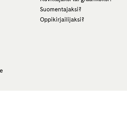
Suomentajaksi?
Oppikirjailijaksi?
te
All rights reserved Otava 2026