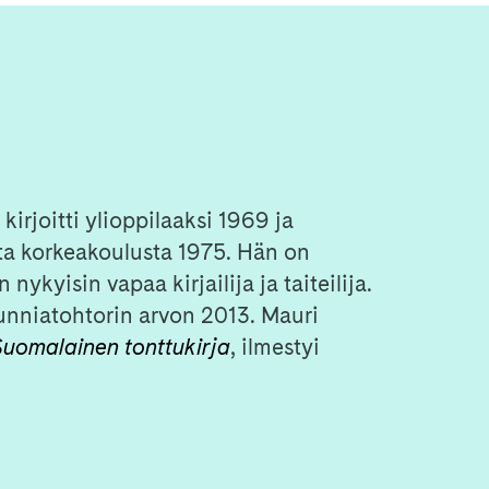
irjoitti ylioppilaaksi 1969 ja
sta korkeakoulusta 1975. Hän on
 nykyisin vapaa kirjailija ja taiteilija.
unniatohtorin arvon 2013. Mauri
Suomalainen tonttukirja
, ilmestyi