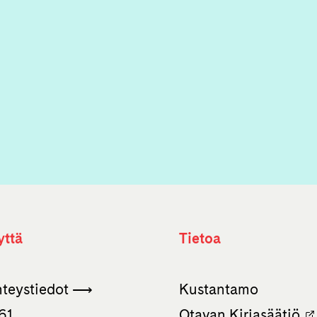
yttä
Tietoa
hteystiedot ⟶
Kustantamo
61
Otavan Kirjasäätiö