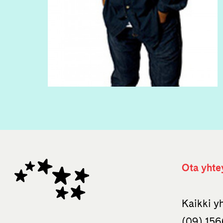
Ota yhte
Kaikki y
(09) 156