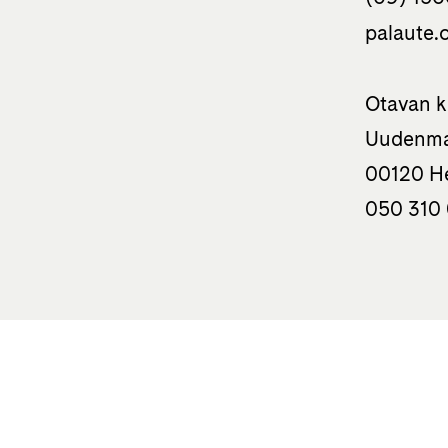
palaute.o
Otavan k
Uudenma
00120 He
050 310