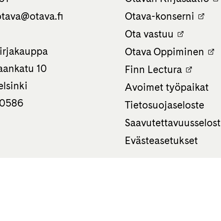
tava­@otava.fi
Otava-konserni
Ota vastuu
irjakauppa
Otava Oppiminen
ankatu 10
Finn Lectura
lsinki
Avoimet työpaikat
 0586
Tietosuojaseloste
Saavutettavuusselos
Evästeasetukset