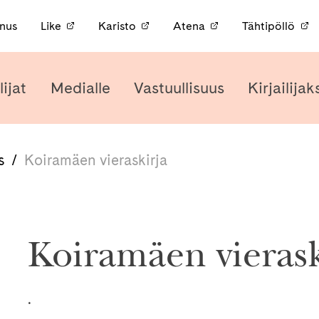
nnus
Like
Karisto
Atena
Tähtipöllö
lijat
Medialle
Vastuullisuus
Kirjailijak
s
/
Koiramäen vieraskirja
Koiramäen vierask
.