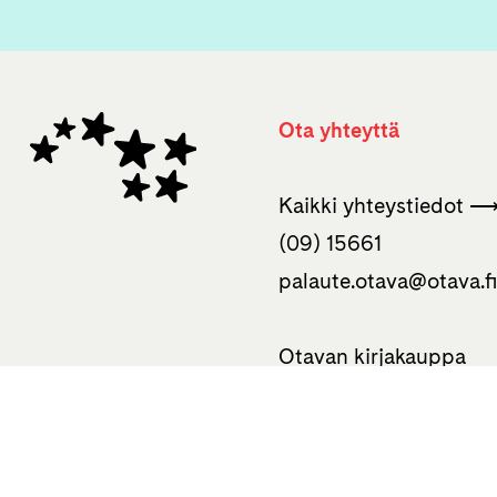
Ota yhteyttä
Kaikki yhteystiedot 
(09) 15661
palaute.otava­@otava.f
Otavan kirjakauppa
Uudenmaankatu 10
00120 Helsinki
050 310 0586