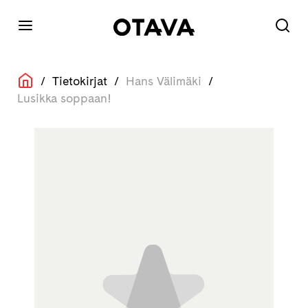
/
Tietokirjat
/
Hans Välimäki
/
Lusikka soppaan!