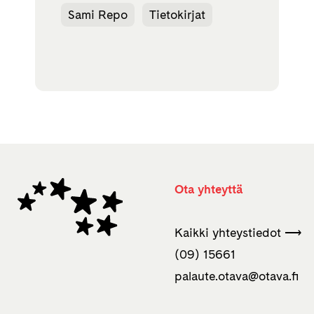
Sami Repo
Tietokirjat
Ota yhteyttä
Kaikki yhteystiedot ⟶
(09) 15661
palaute.otava­@otava.fi