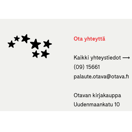
Ota yhteyttä
Kaikki yhteystiedot ⟶
(09) 15661
palaute.otava­@otava.fi
Otavan kirjakauppa
Uudenmaankatu 10
00120 Helsinki
050 310 0586