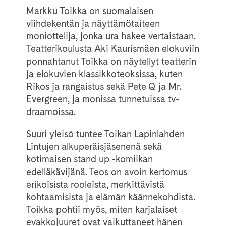
Markku Toikka on suomalaisen
viihdekentän ja näyttämötaiteen
moniottelija, jonka ura hakee vertaistaan.
Teatterikoulusta Aki Kaurismäen elokuviin
ponnahtanut Toikka on näytellyt teatterin
ja elokuvien klassikkoteoksissa, kuten
Rikos ja rangaistus sekä Pete Q ja Mr.
Evergreen, ja monissa tunnetuissa tv-
draamoissa.
Suuri yleisö tuntee Toikan Lapinlahden
Lintujen alkuperäisjäsenenä sekä
kotimaisen stand up -komiikan
edelläkävijänä. Teos on avoin kertomus
erikoisista rooleista, merkittävistä
kohtaamisista ja elämän käännekohdista.
Toikka pohtii myös, miten karjalaiset
evakkojuuret ovat vaikuttaneet hänen