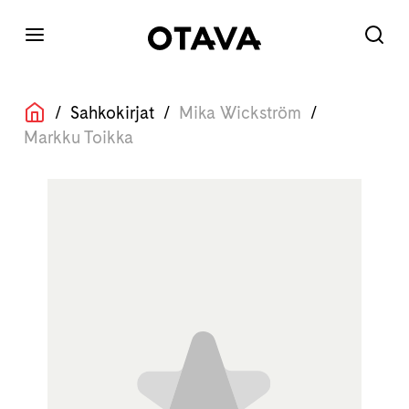
/
Sahkokirjat
/
Mika Wickström
/
Markku Toikka