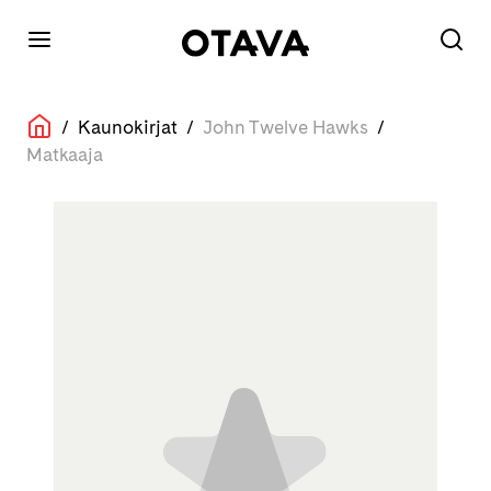
/
Kaunokirjat
/
John Twelve Hawks
/
Matkaaja