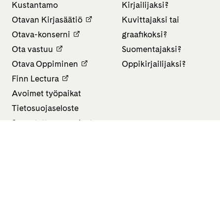
Kustantamo
Kirjailijaksi?
Otavan Kirjasäätiö
Kuvittajaksi tai
Otava-konserni
graafikoksi?
Ota vastuu
Suomentajaksi?
Otava Oppiminen
Oppikirjailijaksi?
Finn Lectura
Avoimet työpaikat
Tietosuojaseloste
Saavutettavuusseloste
Evästeasetukset