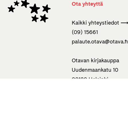
Ota yhteyttä
Kaikki yhteystiedot 
(09) 15661
palaute.otava­@otava.f
Otavan kirjakauppa
Uudenmaankatu 10
00120 Helsinki
050 310 0586
Tietoa
Haluatko