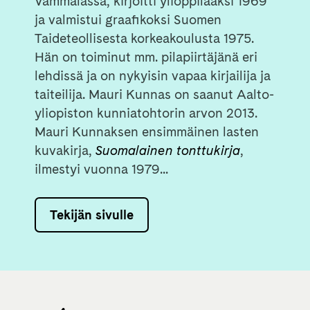
Vammalassa, kirjoitti ylioppilaaksi 1969
ja valmistui graafikoksi Suomen
Taideteollisesta korkeakoulusta 1975.
Hän on toiminut mm. pilapiirtäjänä eri
lehdissä ja on nykyisin vapaa kirjailija ja
taiteilija. Mauri Kunnas on saanut Aalto-
yliopiston kunniatohtorin arvon 2013.
Mauri Kunnaksen ensimmäinen lasten
kuvakirja,
Suomalainen tonttukirja
,
ilmestyi vuonna 1979...
Tekijän sivulle