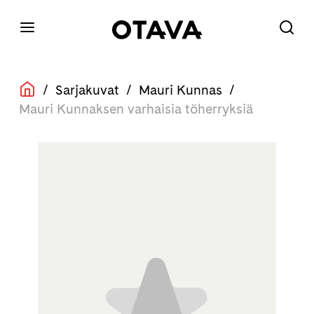
/
Sarjakuvat
/
Mauri Kunnas
/
Mauri Kunnaksen varhaisia töherryksiä