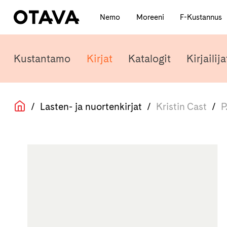
Nemo
Moreeni
F-Kustannus
Kustantamo
Kirjat
Katalogit
Kirjailija
/
Lasten- ja nuortenkirjat
/
Kristin Cast
/
P