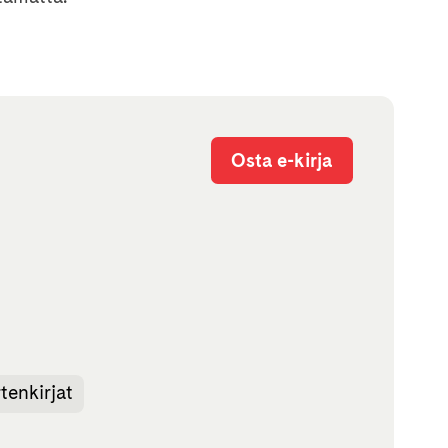
l
Osta e-kirja
tenkirjat