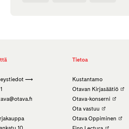
ttä
Tietoa
hteystiedot ⟶
Kustantamo
1
Otavan Kirjasäätiö
tava­@otava.fi
Otava-konserni
Ota vastuu
rjakauppa
Otava Oppiminen
nkatu 10
Finn Lectura