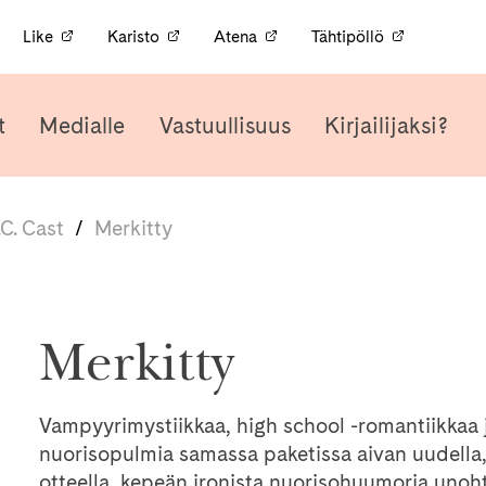
Like
Karisto
Atena
Tähtipöllö
t
Medialle
Vastuullisuus
Kirjailijaksi?
.C. Cast
/
Merkitty
Merkitty
Vampyyrimystiikkaa, high school -romantiikkaa 
nuorisopulmia samassa paketissa aivan uudella, 
otteella, kepeän ironista nuorisohuumoria unoh