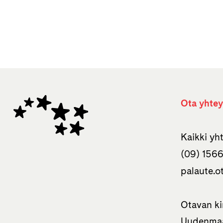
Ota yhtey
Kaikki y
(09) 1566
palaute.o
Otavan ki
Uudenmaa