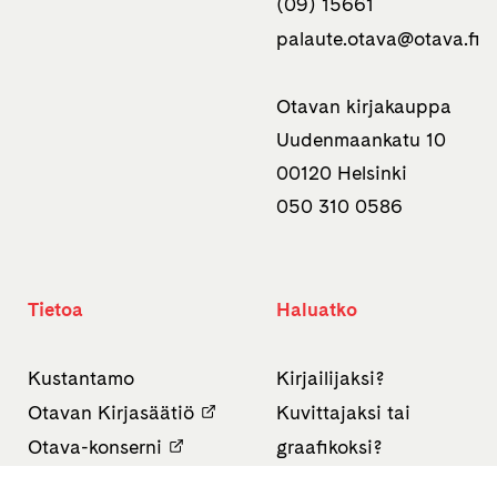
(09) 15661
palaute.otava­@otava.fi
Otavan kirjakauppa
Uudenmaankatu 10
00120 Helsinki
050 310 0586
Tietoa
Haluatko
Kustantamo
Kirjailijaksi?
Otavan Kirjasäätiö
Kuvittajaksi tai
Otava-konserni
graafikoksi?
Ota vastuu
Suomentajaksi?