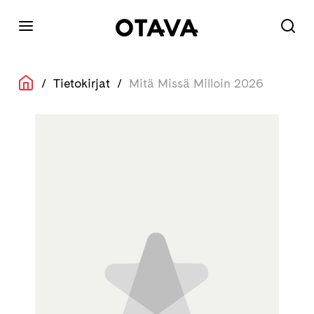
/
Tietokirjat
/
Mitä Missä Milloin 2026