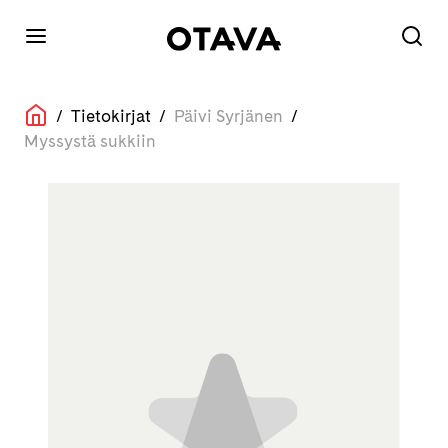
/
Tietokirjat
/
Päivi Syrjänen
/
Myssystä sukkiin