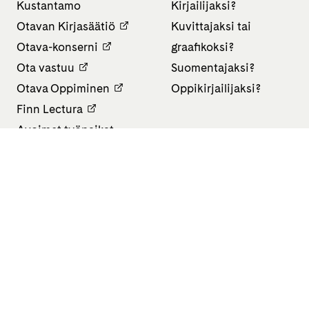
Kustantamo
Kirjailijaksi?
Otavan Kirjasäätiö
Kuvittajaksi tai
Otava-konserni
graafikoksi?
Ota vastuu
Suomentajaksi?
Otava Oppiminen
Oppikirjailijaksi?
Finn Lectura
Avoimet työpaikat
Tietosuojaseloste
Saavutettavuusseloste
Evästeasetukset