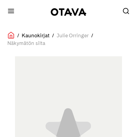
/
Kaunokirjat
/
Julie Orringer
/
Näkymätön silta