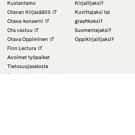
Kustantamo
Kirjailijaksi?
Otavan Kirjasäätiö
Kuvittajaksi tai
Otava-konserni
graafikoksi?
Ota vastuu
Suomentajaksi?
Otava Oppiminen
Oppikirjailijaksi?
Finn Lectura
Avoimet työpaikat
Tietosuojaseloste
Saavutettavuusseloste
Evästeasetukset