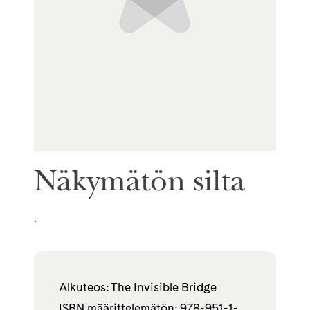
Näkymätön silta
.
Alkuteos: The Invisible Bridge
ISBN määrittelemätön: 978-951-1-