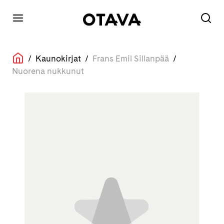
/
Kaunokirjat
/
Frans Emil Sillanpää
/
Nuorena nukkunut