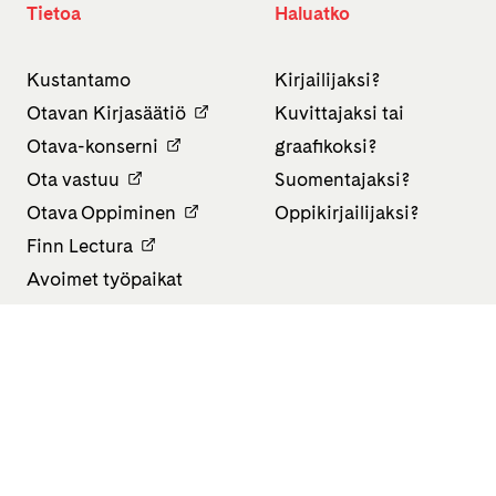
Tietoa
Haluatko
Kustantamo
Kirjailijaksi?
Otavan Kirjasäätiö
Kuvittajaksi tai
Otava-konserni
graafikoksi?
Ota vastuu
Suomentajaksi?
Otava Oppiminen
Oppikirjailijaksi?
Finn Lectura
Avoimet työpaikat
Tietosuojaseloste
Saavutettavuusseloste
Evästeasetukset