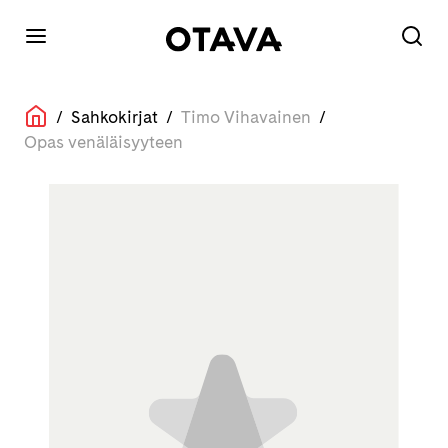
/
Sahkokirjat
/
Timo Vihavainen
/
Opas venäläisyyteen