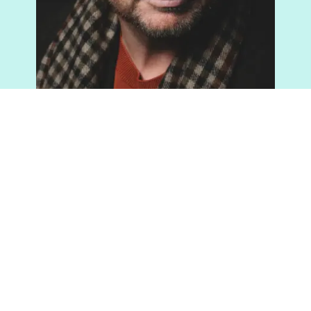
Jørn Lier Horst
Jørn Lier Horst (s. 1970) on
norjalainen bestsellerkirjailija ja
entinen rikostutkija. Hän on
voittanut koukuttavilla ja
kantaaottavilla dekkareillaan useita