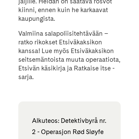
jäljille. Heidän on saatava rosvot
kiinni, ennen kuin he karkaavat
kaupungista.
Valmiina salapoliisitehtävään –
ratko rikokset Etsiväkaksikon
kanssa! Lue myös Etsiväkaksikon
seitsemäntoista muuta operaatiota,
Etsivän käsikirja ja Ratkaise itse -
sarja.
Alkuteos: Detektivbyrå nr.
2 - Operasjon Rød Sløyfe