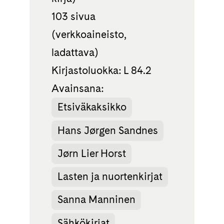
103 sivua
(verkkoaineisto,
ladattava)
Kirjastoluokka: L 84.2
Avainsana:
Etsiväkaksikko
Hans Jørgen Sandnes
Jørn Lier Horst
Lasten ja nuortenkirjat
Sanna Manninen
Sähkökirjat