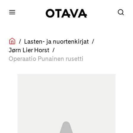
/
Lasten- ja nuortenkirjat
/
Jørn Lier Horst
/
Operaatio Punainen rusetti