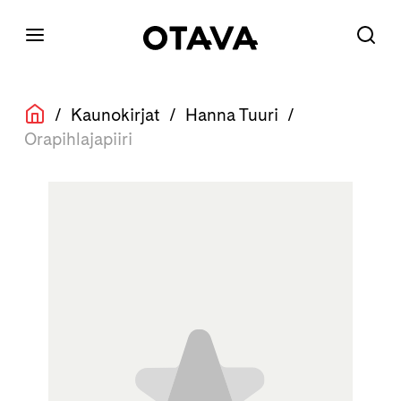
/
Kaunokirjat
/
Hanna Tuuri
/
Orapihlajapiiri