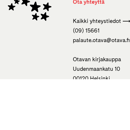
Ota yhteyttä
Kaikki yhteystiedot 
(09) 15661
palaute.otava­@otava.f
Otavan kirjakauppa
Uudenmaankatu 10
00120 Helsinki
050 310 0586
Tietoa
Haluatko