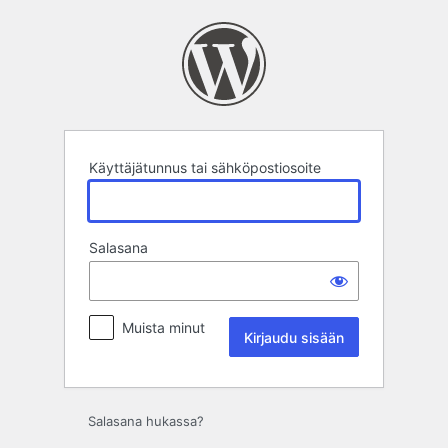
Kirjaudu
sisään
Käyttäjätunnus tai sähköpostiosoite
Salasana
Muista minut
Salasana hukassa?