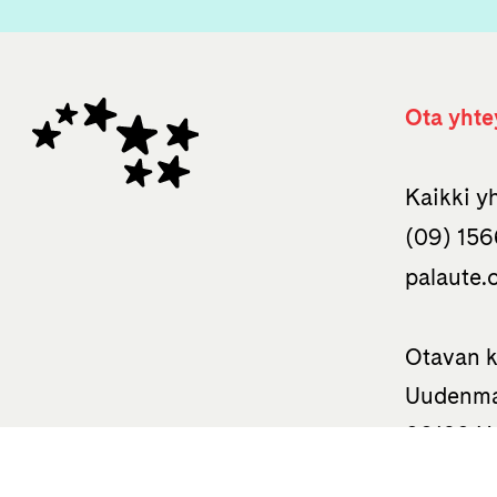
Ota yhte
Kaikki y
(09) 156
palaute.
Otavan k
Uudenma
00120 He
050 310