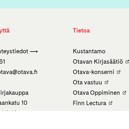
yttä
Tietoa
hteystiedot ⟶
Kustantamo
61
Otavan Kirjasäätiö
otava­@otava.fi
Otava-konserni
Ota vastuu
irjakauppa
Otava Oppiminen
ankatu 10
Finn Lectura
lsinki
Avoimet työpaikat
 0586
Tietosuojaseloste