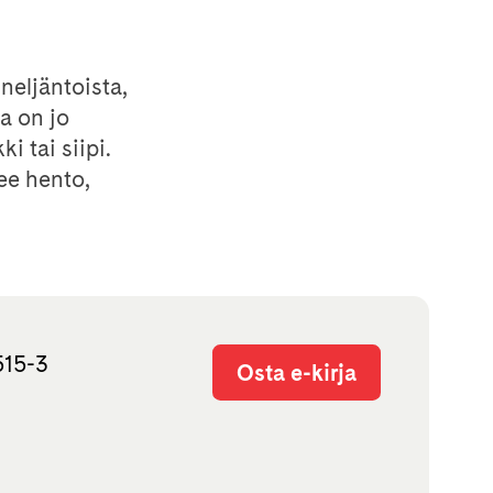
 neljäntoista,
a on jo
i tai siipi.
ee hento,
515-3
Osta e-kirja