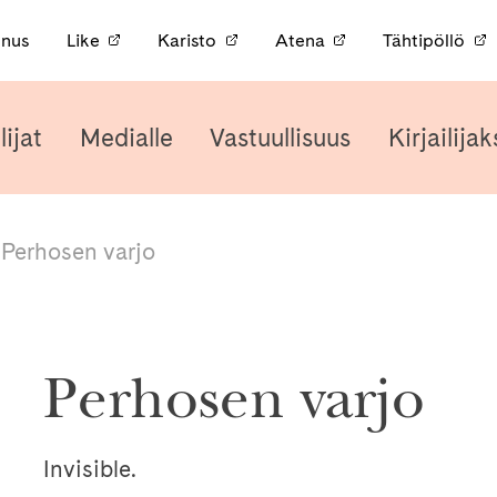
nnus
Like
Karisto
Atena
Tähtipöllö
lijat
Medialle
Vastuullisuus
Kirjailijak
/
Perhosen varjo
Perhosen varjo
Invisible.