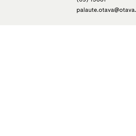
palaute.otava­@otava.
Otavan kirjakauppa
Uudenmaankatu 10
00120 Helsinki
050 310 0586
Tietoa
Haluatko
Kustantamo
Kirjailijaksi?
Otavan Kirjasäätiö
Kuvittajaksi tai
graafikoksi?