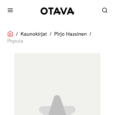
/
Kaunokirjat
/
Pirjo Hassinen
/
Popula