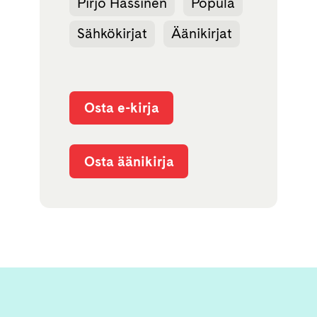
Pirjo Hassinen
Popula
Sähkökirjat
Äänikirjat
Osta e-kirja
Osta äänikirja