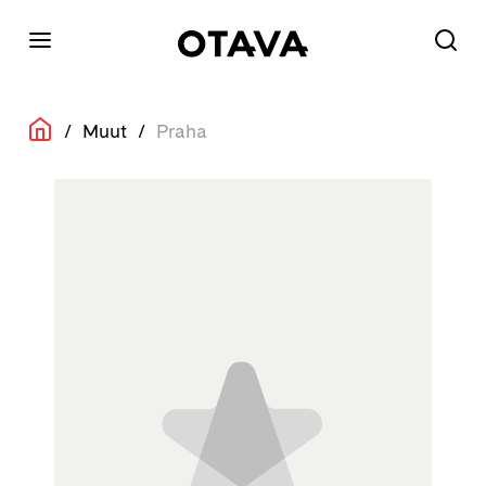
/
Muut
/
Praha