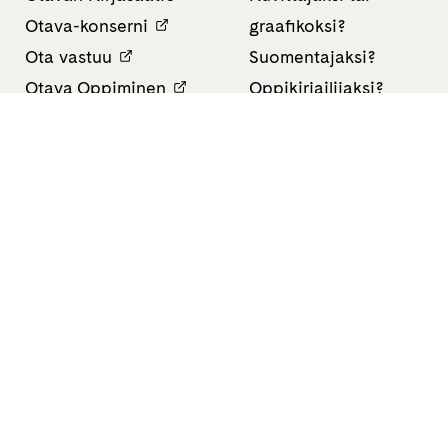
Otava-konserni
graafikoksi?
Ota vastuu
Suomentajaksi?
Otava Oppiminen
Oppikirjailijaksi?
Finn Lectura
Avoimet työpaikat
Tietosuojaseloste
Saavutettavuusseloste
Evästeasetukset
All rights reserved Otava 2026