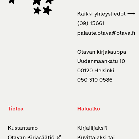
Kaikki yhteystiedot ⟶
(09) 15661
palaute.otava­@otava.fi
Otavan kirjakauppa
Uudenmaankatu 10
00120 Helsinki
050 310 0586
Tietoa
Haluatko
Kustantamo
Kirjailijaksi?
Otavan Kirjasäätiö
Kuvittajaksi tai