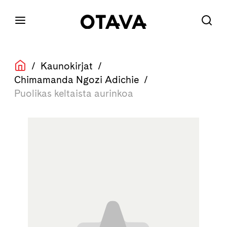
/
Kaunokirjat
/
Chimamanda Ngozi Adichie
/
Puolikas keltaista aurinkoa