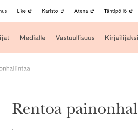
nnus
Like
Karisto
Atena
Tähtipöllö
ijat
Medialle
Vastuullisuus
Kirjailijaks
onhallintaa
Rentoa painonhal
.