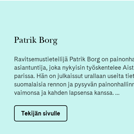
Patrik Borg
Ravitsemustieteilijä Patrik Borg on painonh
asiantuntija, joka nykyisin työskentelee Ais
parissa. Hän on julkaissut urallaan useita tie
suomalaisia rennon ja pysyvän painonhallinn
vaimonsa ja kahden lapsensa kanssa. ...
Tekijän sivulle