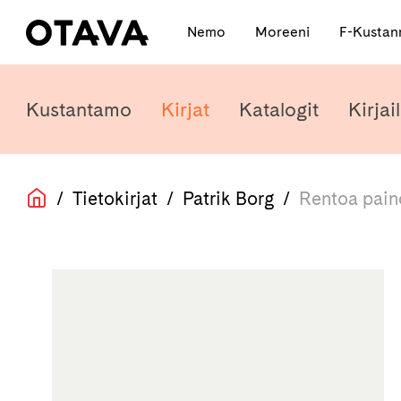
Nemo
Moreeni
F-Kusta
Kustantamo
Kirjat
Katalogit
Kirjail
/
Tietokirjat
/
Patrik Borg
/
Rentoa pain