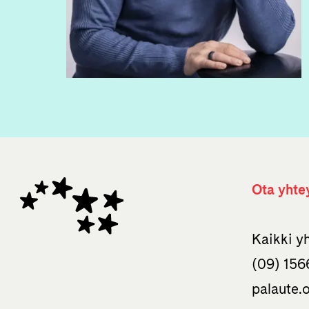
Ota yhte
Kaikki y
(09) 156
palaute.o