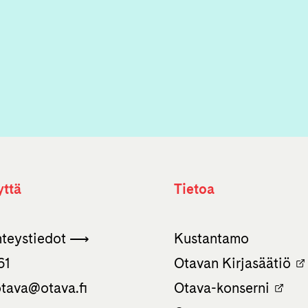
yttä
Tietoa
hteystiedot ⟶
Kustantamo
61
Otavan Kirjasäätiö
tava­@otava.fi
Otava-konserni