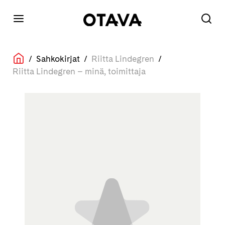
/
Sahkokirjat
/
Riitta Lindegren
/
Riitta Lindegren – minä, toimittaja