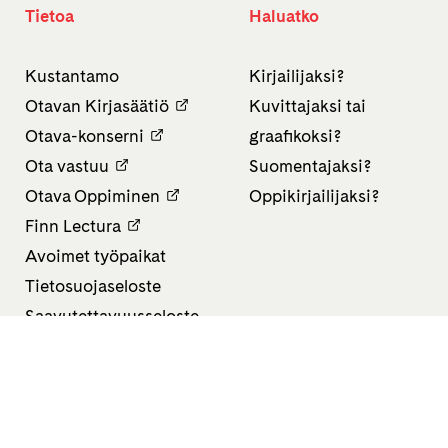
Tietoa
Haluatko
Kustantamo
Kirjailijaksi?
Otavan Kirjasäätiö
Kuvittajaksi tai
Otava-konserni
graafikoksi?
Ota vastuu
Suomentajaksi?
Otava Oppiminen
Oppikirjailijaksi?
Finn Lectura
Avoimet työpaikat
Tietosuojaseloste
Saavutettavuusseloste
Evästeasetukset