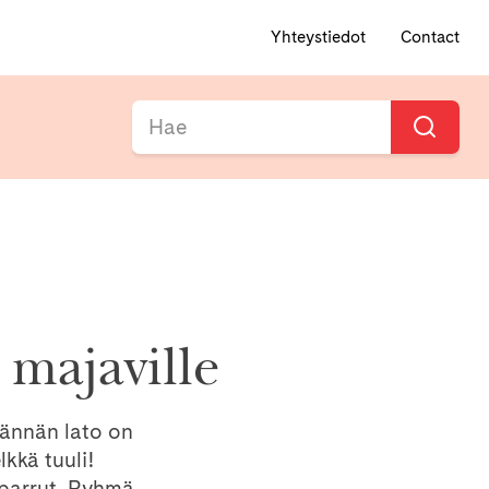
Yhteystiedot
Contact
majaville
männän lato on
kkä tuuli!
iparrut, Ryhmä