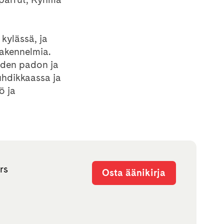
 kylässä, ja
akennelmia.
uden padon ja
uhdikkaassa ja
ö ja
rs
Osta äänikirja