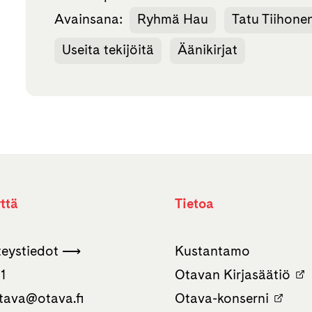
Avainsana:
Ryhmä Hau
Tatu Tiihone
Useita tekijöitä
Äänikirjat
ttä
Tietoa
hteystiedot ⟶
Kustantamo
1
Otavan Kirjasäätiö
tava­@otava.fi
Otava-konserni