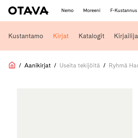
Nemo
Moreeni
F-Kustannu
Kustantamo
Kirjat
Katalogit
Kirjailija
/
Aanikirjat
/
Useita tekijöitä
/
Ryhmä Hau