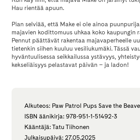
Hau rientää apuun.
Pian selviää, että Make ei ole ainoa puunpurija
majavien kodittomuus uhkaa koko kaupungin r
Pennut päättävät rakentaa majavaperheelle u
tietenkin siihen kuuluu vesiliukumäki. Tässä va
hyväntuulisessa seikkailussa ystävyys, yhteisty
kekseliäisyys pelastavat päivän – ja ladon!
Alkuteos: Paw Patrol Pups Save the Beave
ISBN äänikirja: 978-951-1-51492-3
Kääntäjä: Tatu Tiihonen
Julkaisupäivä: 27.05.2025