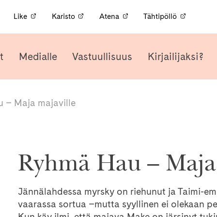
s
Like
Karisto
Atena
Tähtipöllö
t
Medialle
Vastuullisuus
Kirjailijaksi?
 – Maja majaville
Ryhmä Hau – Maja 
Jännälahdessa myrsky on riehunut ja Taimi-e
vaarassa sortua –mutta syyllinen ei olekaan pel
Kun käy ilmi, että majava Make on järsinyt tuk