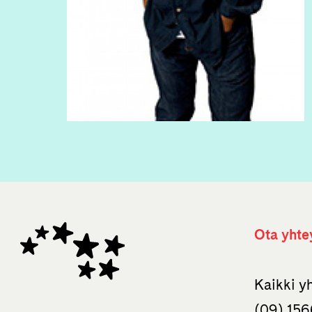
Ota yhte
Kaikki y
(09) 156