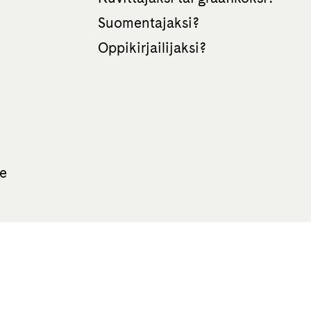
Suomentajaksi?
Oppikirjailijaksi?
te
All rights reserved Otava 2026