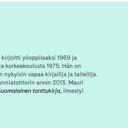
irjoitti ylioppilaaksi 1969 ja
sta korkeakoulusta 1975. Hän on
 nykyisin vapaa kirjailija ja taiteilija.
unniatohtorin arvon 2013. Mauri
Suomalainen tonttukirja
, ilmestyi