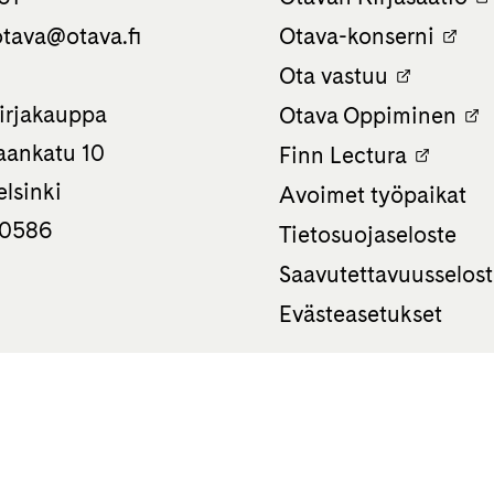
tava­@otava.fi
Otava-konserni
Ota vastuu
irjakauppa
Otava Oppiminen
ankatu 10
Finn Lectura
lsinki
Avoimet työpaikat
 0586
Tietosuojaseloste
Saavutettavuusselos
Evästeasetukset