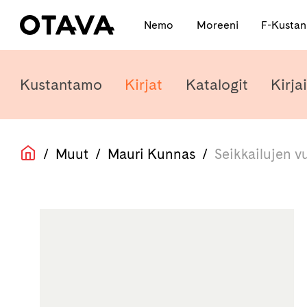
Nemo
Moreeni
F-Kusta
Kustantamo
Kirjat
Katalogit
Kirjai
/
Muut
/
Mauri Kunnas
/
Seikkailujen v