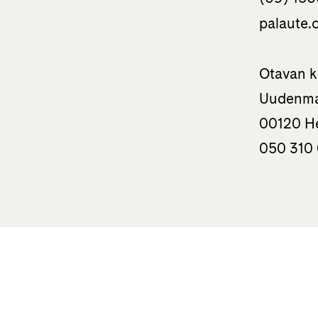
palaute.o
Otavan k
Uudenma
00120 He
050 310