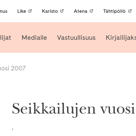
nnus
Like
Karisto
Atena
Tähtipöllö
lijat
Medialle
Vastuullisuus
Kirjailijak
uosi 2007
Seikkailujen vuos
.