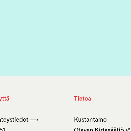
yttä
Tietoa
hteystiedot ⟶
Kustantamo
61
Otavan Kirjasäätiö