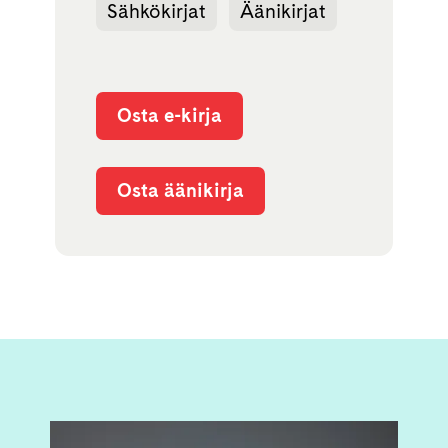
Sähkökirjat
Äänikirjat
Osta e-kirja
Osta äänikirja