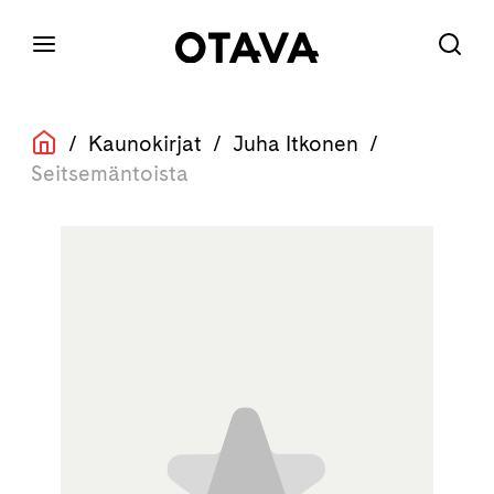
/
Kaunokirjat
/
Juha Itkonen
/
Seitsemäntoista