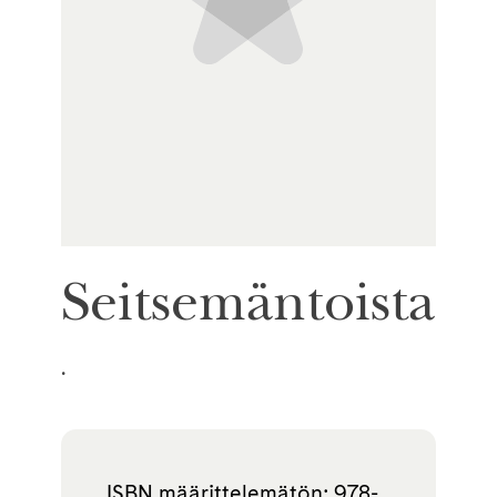
Seitsemäntoista
.
ISBN määrittelemätön: 978-