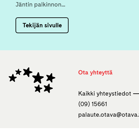
Jäntin palkinnon...
Tekijän sivulle
Ota yhteyttä
Kaikki yhteystiedot 
(09) 15661
palaute.otava­@otava.
Otavan kirjakauppa