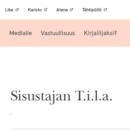
Like
Karisto
Atena
Tähtipöllö
t
Medialle
Vastuullisuus
Kirjailijaksi?
Sisustajan T.i.l.a.
.