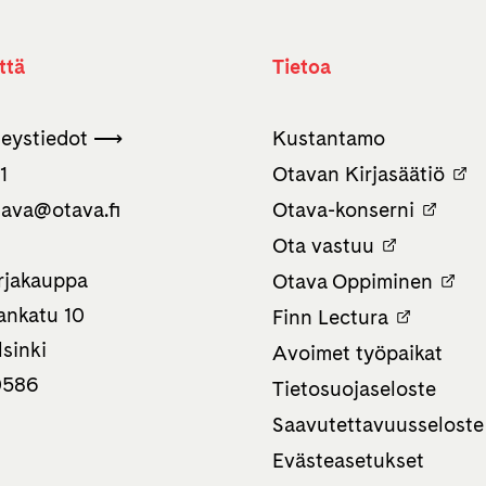
ttä
Tietoa
teystiedot ⟶
Kustantamo
1
Otavan Kirjasäätiö
tava­@otava.fi
Otava-konserni
Ota vastuu
rjakauppa
Otava Oppiminen
nkatu 10
Finn Lectura
sinki
Avoimet työpaikat
0586
Tietosuojaseloste
Saavutettavuusseloste
Evästeasetukset