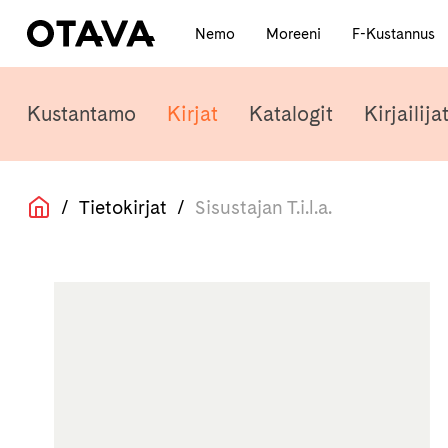
Nemo
Moreeni
F-Kustannus
Kustantamo
Kirjat
Katalogit
Kirjailija
/
Tietokirjat
/
Sisustajan T.i.l.a.