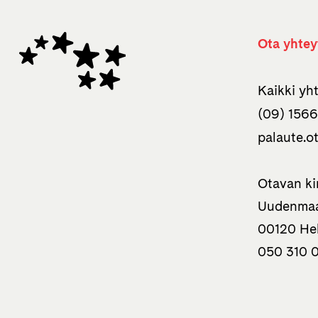
Ota yhtey
Kaikki yh
(09) 1566
palaute.o
Otavan ki
Uudenmaa
00120 Hel
050 310 