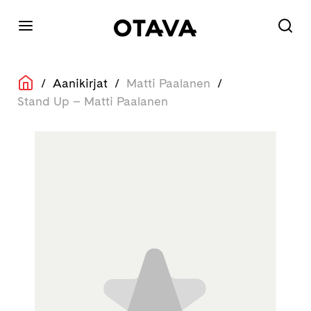
/
Aanikirjat
/
Matti Paalanen
/
Stand Up – Matti Paalanen