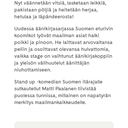
Nyt väännetään vitsiä, lasketaan leikkiä,
pakistaan pöljiä ja heitetään herjaa,
hetulaa ja läpändeerosta!
Uudessa äänikirjasarjassa Suomen eturivin
koomikot lyövät maailman asiat halki
poikki ja pinoon. He laittavat arvovaltansa
peliin ja osoittavat olevansa hulvattomia,
vaikka stage on vaihtunut äänikirjakoppiin
ja yleisön välihuutelut äänittäjän
niuhottamiseen.
Stand up -komedian Suomen itärajalle
sutkautellut Matti Paalanen tiivistää
puolessa tunnissa, millainen on napatyrän
merkitys maailmankaikkeudelle.