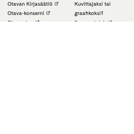
Otavan Kirjasäätiö
Kuvittajaksi tai
Otava-konserni
graafikoksi?
Ota vastuu
Suomentajaksi?
Otava Oppiminen
Oppikirjailijaksi?
Finn Lectura
Avoimet työpaikat
Tietosuojaseloste
Saavutettavuusseloste
Evästeasetukset