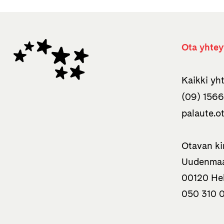
Ota yhtey
Kaikki yh
(09) 1566
palaute.o
Otavan ki
Uudenmaa
00120 Hel
050 310 