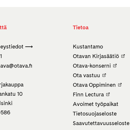
ttä
Tietoa
teystiedot ⟶
Kustantamo
1
Otavan Kirjasäätiö
tava­@otava.fi
Otava-konserni
Ota vastuu
rjakauppa
Otava Oppiminen
nkatu 10
Finn Lectura
sinki
Avoimet työpaikat
0586
Tietosuojaseloste
Saavutettavuusseloste