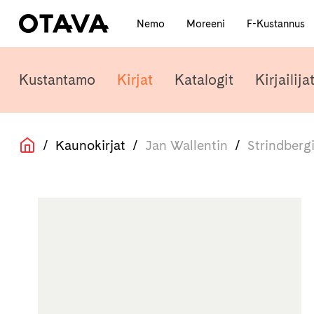
Nemo
Moreeni
F-Kustannus
Kustantamo
Kirjat
Katalogit
Kirjailija
/
Kaunokirjat
/
Jan Wallentin
/
Strindbergi