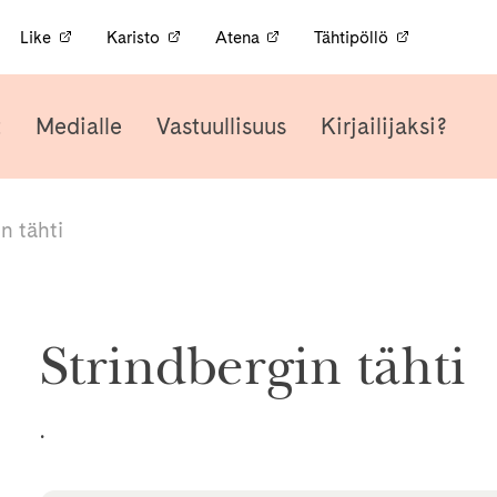
Like
Karisto
Atena
Tähtipöllö
t
Medialle
Vastuullisuus
Kirjailijaksi?
n tähti
Strindbergin tähti
.