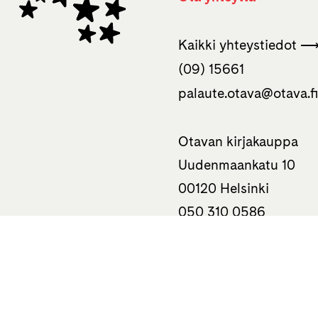
Kaikki yhteystiedot 
(09) 15661
palaute.otava­@otava.f
Otavan kirjakauppa
Uudenmaankatu 10
00120 Helsinki
050 310 0586
Tietoa
Haluatko