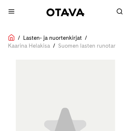
/
Lasten- ja nuortenkirjat
/
Kaarina Helakisa
/
Suomen lasten runotar