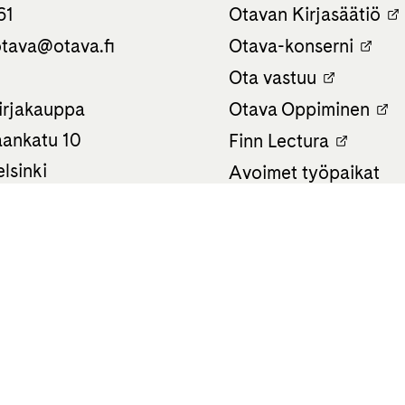
61
Otavan Kirjasäätiö
tava­@otava.fi
Otava-konserni
Ota vastuu
irjakauppa
Otava Oppiminen
ankatu 10
Finn Lectura
lsinki
Avoimet työpaikat
 0586
Tietosuojaseloste
Saavutettavuusselost
Evästeasetukset