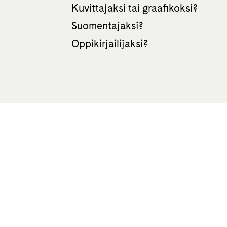
Kuvittajaksi tai graafikoksi?
Suomentajaksi?
Oppikirjailijaksi?
e
All rights reserved Otava 2026