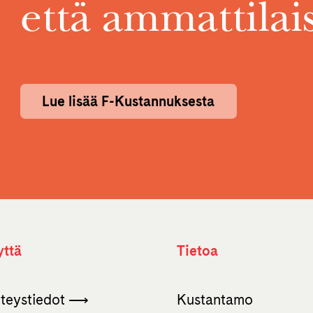
että ammattilais
Lue lisää F-Kustannuksesta
yttä
Tietoa
hteystiedot ⟶
Kustantamo