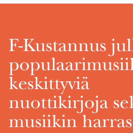
F-Kustannus jul
populaarimusii
keskittyviä
nuottikirjoja se
musiikin harrast