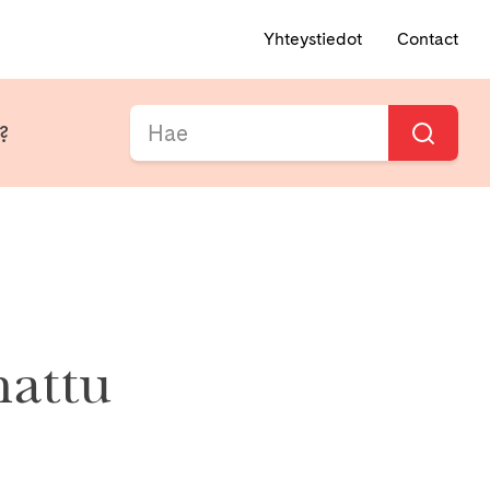
Yhteystiedot
Contact
i?
attu