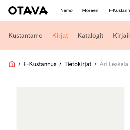
Nemo
Moreeni
F-Kustan
Kustantamo
Kirjat
Katalogit
Kirjail
/
F-Kustannus
/
Tietokirjat
/
Ari Leskelä