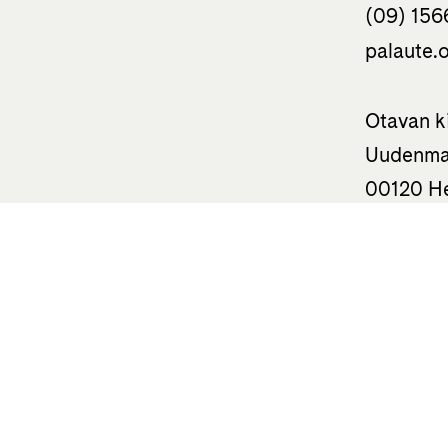
(09) 156
palaute.o
Otavan k
Uudenma
00120 He
050 310