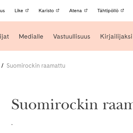
nus
Like
Karisto
Atena
Tähtipöllö
ijat
Medialle
Vastuullisuus
Kirjailijaks
/
Suomirockin raamattu
Suomirockin raam
.