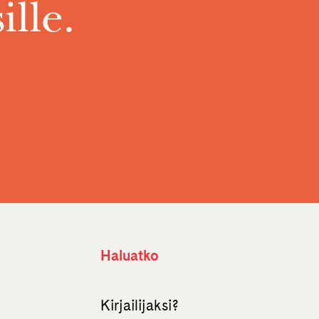
ille.
Haluatko
Kirjailijaksi?