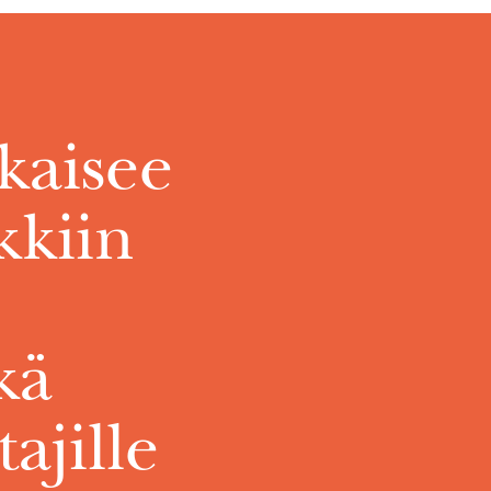
kaisee
kkiin
kä
ajille