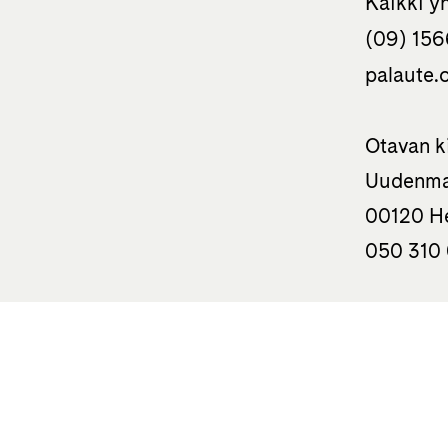
Kaikki y
(09) 156
palaute.o
Otavan k
Uudenma
00120 He
050 310