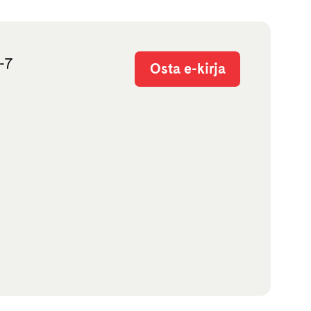
-7
Osta e-kirja