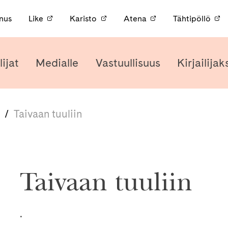
nnus
Like
Karisto
Atena
Tähtipöllö
lijat
Medialle
Vastuullisuus
Kirjailijak
/
Taivaan tuuliin
Taivaan tuuliin
.