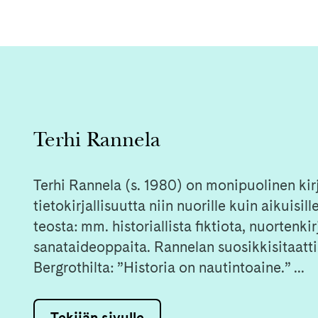
Terhi Rannela
Terhi Rannela (s. 1980) on monipuolinen kirja
tietokirjallisuutta niin nuorille kuin aikuis
teosta: mm. historiallista fiktiota, nuortenk
sanataideoppaita. Rannelan suosikkisitaatti o
Bergrothilta: ”Historia on nautintoaine.” ...
Tekijän sivulle