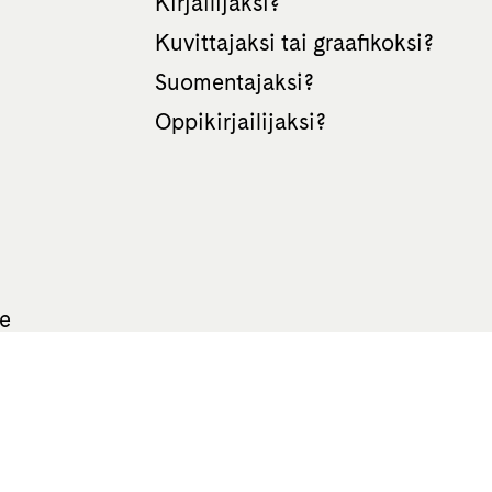
Kirjailijaksi?
Kuvittajaksi tai graafikoksi?
Suomentajaksi?
Oppikirjailijaksi?
te
All rights reserved Otava 2026