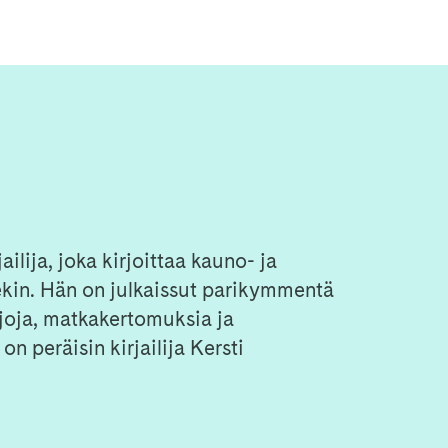
ilija, joka kirjoittaa kauno- ja
illekin. Hän on julkaissut parikymmentä
irjoja, matkakertomuksia ja
n peräisin kirjailija Kersti