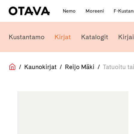
Nemo
Moreeni
F-Kusta
Kustantamo
Kirjat
Katalogit
Kirjai
/
Kaunokirjat
/
Reijo Mäki
/
Tatuoitu ta