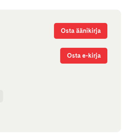
Osta äänikirja
Osta e-kirja