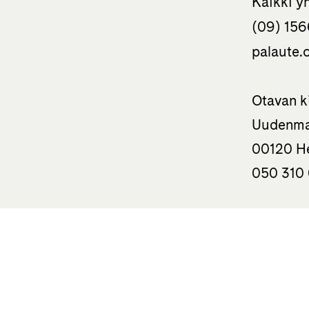
Kaikki y
(09) 156
palaute.o
Otavan k
Uudenma
00120 He
050 310