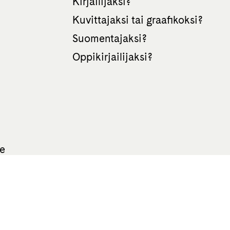
Kirjailijaksi?
Kuvittajaksi tai graafikoksi?
Suomentajaksi?
Oppikirjailijaksi?
te
All rights reserved Otava 2026