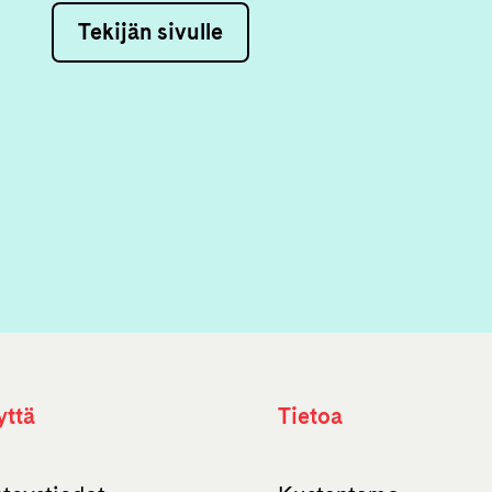
Tekijän sivulle
yttä
Tietoa