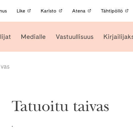
nnus
Like
Karisto
Atena
Tähtipöllö
lijat
Medialle
Vastuullisuus
Kirjailijak
ivas
Tatuoitu taivas
.