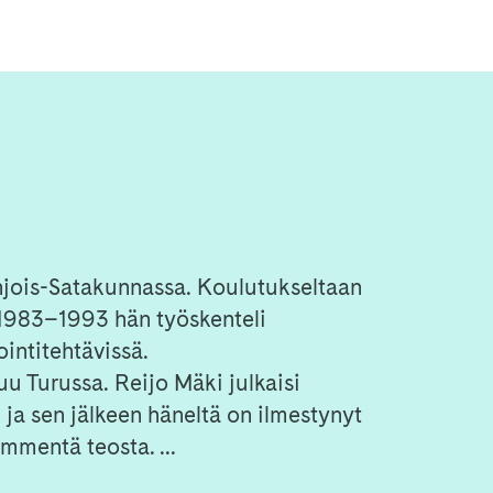
ohjois-Satakunnassa. Koulutukseltaan
 1983–1993 hän työskenteli
intitehtävissä.
uu Turussa. Reijo Mäki julkaisi
ja sen jälkeen häneltä on ilmestynyt
mmentä teosta. ...