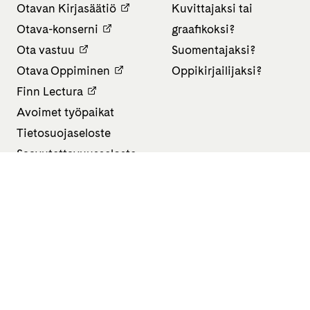
Otavan Kirjasäätiö
Kuvittajaksi tai
Otava-konserni
graafikoksi?
Ota vastuu
Suomentajaksi?
Otava Oppiminen
Oppikirjailijaksi?
Finn Lectura
Avoimet työpaikat
Tietosuojaseloste
Saavutettavuusseloste
Evästeasetukset
All rights reserved Otava 2026