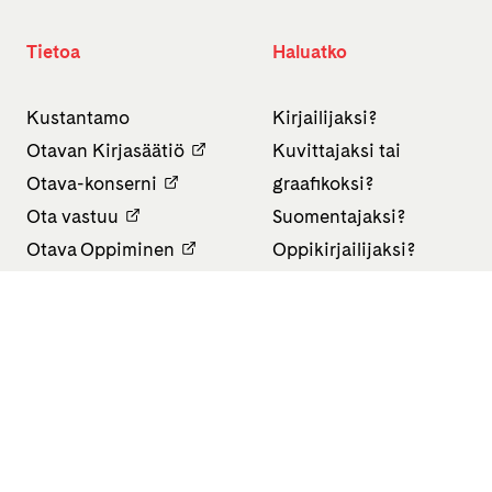
Tietoa
Haluatko
Kustantamo
Kirjailijaksi?
Otavan Kirjasäätiö
Kuvittajaksi tai
Otava-konserni
graafikoksi?
Ota vastuu
Suomentajaksi?
Otava Oppiminen
Oppikirjailijaksi?
Finn Lectura
Avoimet työpaikat
Tietosuojaseloste
Saavutettavuusseloste
Evästeasetukset