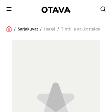
/
Sarjakuvat
/
Hergé
/
Tintti ja aakkostaide