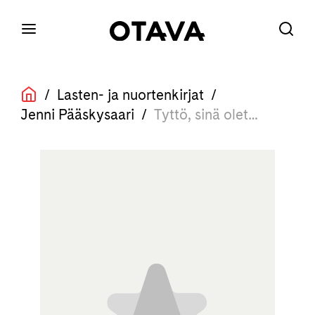
/
Lasten- ja nuortenkirjat
/
Jenni Pääskysaari
/
Tyttö, sinä olet…