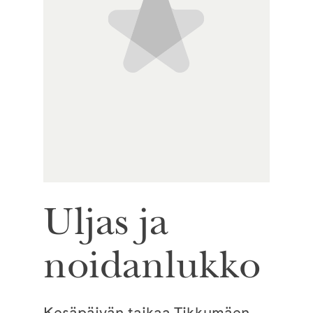
Uljas ja
noidanlukko
Kesäpäivän taikaa Tikkumäen