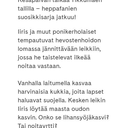
tallilla – heppafanien
suosikkisarja jatkuu!
Iiris ja muut ponikerholaiset
tempautuvat hevostenhoidon
lomassa jännittävään leikkiin,
jossa he taistelevat ilkeää
noitaa vastaan.
Vanhalla laitumella kasvaa
harvinaisia kukkia, joita lapset
haluavat suojella. Kesken leikin
Iiris löytää maasta oudon
kasvin. Onko se lihansyöjäkasvi?
Tai noitayrtti?