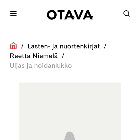
/
Lasten- ja nuortenkirjat
/
Reetta Niemelä
/
Uljas ja noidanlukko